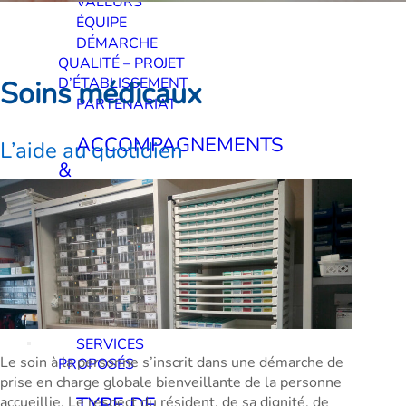
VALEURS
ÉQUIPE
DÉMARCHE
QUALITÉ – PROJET
D’ÉTABLISSEMENT
Soins médicaux
PARTENARIAT
ACCOMPAGNEMENTS
L’aide au quotidien
&
PRESTATIONS
SOINS
MÉDICAUX
ANIMATION ET VIE
SOCIALE
HÔTELLERIE
SERVICES
Le soin à la personne s’inscrit dans une démarche de
PROPOSÉS
prise en charge globale bienveillante de la personne
TYPE DE
accueillie. Le respect du résident, de sa dignité, de