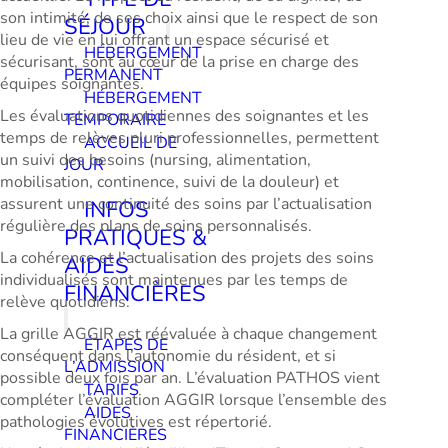
son intimité, de ses choix ainsi que le respect de son
SÉJOUR
lieu de vie en lui offrant un espace sécurisé et
HÉBERGEMENT
sécurisant, sont au cœur de la prise en charge des
PERMANENT
équipes soignantes.
HÉBERGEMENT
Les évaluations quotidiennes des soignantes et les
TEMPORAIRE
temps de relèves pluri professionnelles, permettent
ACCUEIL DE
un suivi des besoins (nursing, alimentation,
JOUR
mobilisation, continence, suivi de la douleur) et
assurent une continuité des soins par l’actualisation
INFOS
régulière des plans de soins personnalisés.
PRATIQUES &
La cohérence et l’actualisation des projets des soins
AIDES
individualisés sont maintenues par les temps de
FINANCIÈRES
relève quotidiens.
La grille AGGIR est réévaluée à chaque changement
ÉTAPES DE
conséquent dans l’autonomie du résident, et si
L’ADMISSION
possible deux fois par an. L’évaluation PATHOS vient
TARIFS
compléter l’évaluation AGGIR lorsque l’ensemble des
AIDES
pathologies évolutives est répertorié.
FINANCIÈRES