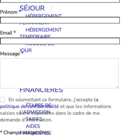
SÉJOUR
Prénom
*
HÉBERGEMENT
PERMANENT
HÉBERGEMENT
Email
*
TEMPORAIRE
ACCUEIL DE
JOUR
Message
*
INFOS
PRATIQUES &
AIDES
FINANCIÈRES
En soumettant ce formulaire, j'accepte
la
ÉTAPES DE
politique de confidentialité
et que les informations
L’ADMISSION
saisies soient exploitées dans le cadre de ma
TARIFS
demande d'information.
AIDES
*
Champs obligatoires.
FINANCIÈRES