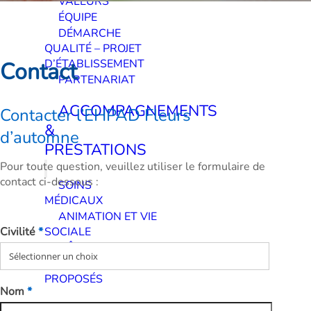
VALEURS
ÉQUIPE
DÉMARCHE
QUALITÉ – PROJET
D’ÉTABLISSEMENT
Contact
PARTENARIAT
ACCOMPAGNEMENTS
Contacter l’EHPAD Fleurs
&
d’automne
PRESTATIONS
Pour toute question, veuillez utiliser le formulaire de
contact ci-dessous :
SOINS
MÉDICAUX
ANIMATION ET VIE
Civilité
*
SOCIALE
HÔTELLERIE
SERVICES
PROPOSÉS
Nom
*
TYPE DE